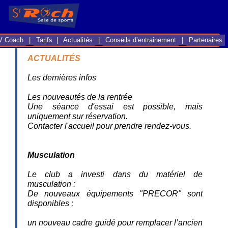
G-W9Z5NWVYHVG-W9Z5NWVYHV
V Coach
|
Tarifs |
Actualités
|
Conseils d’entrainement
|
Partenaires
ACTUALITÉS
Les dernières infos
Les nouveautés de la rentrée
Une séance d'essai est possible, mais
uniquement sur réservation.
Contacter l'accueil pour prendre rendez-vous.
Musculation
Le club a investi dans du matériel de
musculation :
De nouveaux équipements "PRECOR" sont
disponibles ;
un nouveau cadre guidé pour remplacer l’ancien